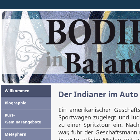
Willkommen
Der Indianer im Auto
Biographie
Ein amerikanischer Geschäft
Kurs-
Sportwagen zugelegt und lud 
/Seminarangebote
zu einer Spritztour ein. Nac
war, fuhr der Geschäftsmann 
Metaphern
brauste etliche Meilen mit 